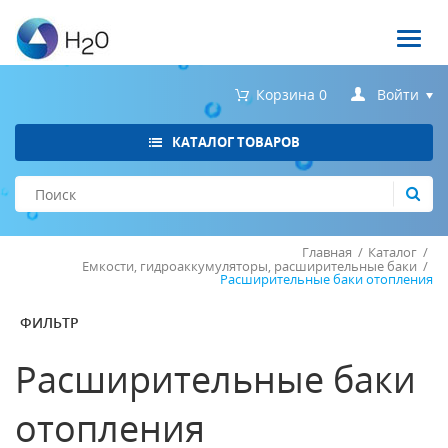
Войти
Корзина
0
КАТАЛОГ ТОВАРОВ
Главная
/
Каталог
/
Емкости, гидроаккумуляторы, расширительные баки
/
Запомнить меня
Расширительные баки отопления
Забыли пароль?
ФИЛЬТР
Расширительные баки
отопления