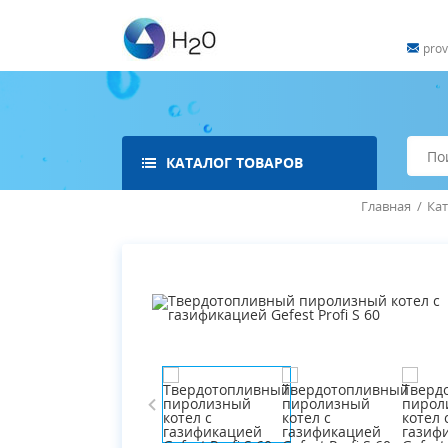
pro
КАТАЛОГ ТОВАРОВ
Главная
/
Кат
Котлы отопления
Водонагреватели
Радиаторы отопления
Насосное оборудование
Емкости, гидроаккумуляторы,
расширительные баки
Водоснабжение
Запорная арматура
Системы быстрого монтажа