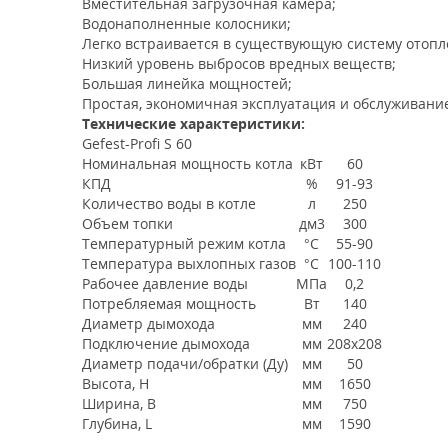
Вместительная загрузочная камера;
Водонаполненные колосники;
Легко встраивается в существующую систему отопл
Низкий уровень выбросов вредных веществ;
Большая линейка мощностей;
Простая, экономичная эксплуатация и обслуживани
Технические характеристики:
Gefest-Profi S 60
Номинальная мощность котла
кВт
60
КПД
%
91-93
Количество воды в котле
л
250
Объем топки
дм3
300
Температурный режим котла
°C
55-90
Температура выхлопных газов
°C
100-110
Рабочее давление воды
МПа
0,2
Потребляемая мощность
Вт
140
Диаметр дымохода
мм
240
Подключение дымохода
мм
208х208
Диаметр подачи/обратки (Ду)
мм
50
Высота, Н
мм
1650
Ширина, В
мм
750
Глубина, L
мм
1590