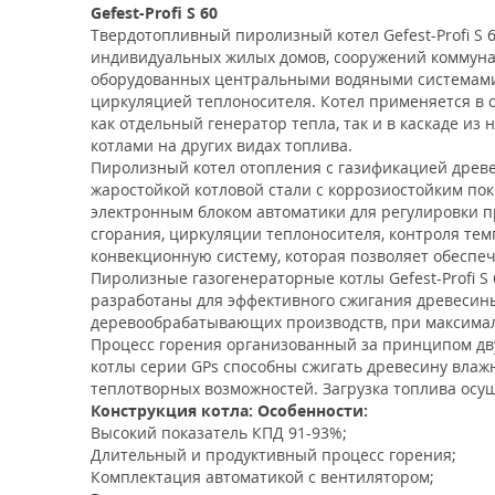
Gefest-Profi S 60
Твердотопливный пиролизный котел Gefest-Profi S
индивидуальных жилых домов, сооружений коммуна
оборудованных центральными водяными системами
циркуляцией теплоносителя. Котел применяется в 
как отдельный генератор тепла, так и в каскаде из 
котлами на других видах топлива.
Пиролизный котел отопления с газификацией древес
жаростойкой котловой стали с коррозиостойким по
электронным блоком автоматики для регулировки пр
сгорания, циркуляции теплоносителя, контроля тем
конвекционную систему, которая позволяет обеспе
Пиролизные газогенераторные котлы Gefest-Profi S
разработаны для эффективного сжигания древесины,
деревообрабатывающих производств, при максима
Процесс горения организованный за принципом дв
котлы серии GPs способны сжигать древесину влажн
теплотворных возможностей. Загрузка топлива осуще
Конструкция котла:
Особенности:
Высокий показатель КПД 91-93%;
Длительный и продуктивный процесс горения;
Комплектация автоматикой с вентилятором;