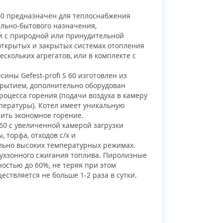
 60 предназначен для теплоснабжения
льно-бытового назначения,
 с природной или принудительной
открытых и закрытых системах отопления
нескольких агрегатов, или в комплекте с
ины Gefest-profi S 60 изготовлен из
крытием, дополнительно оборудован
оцесса горения (подачи воздуха в камеру
пературы). Котел имеет уникальную
чить экономное горение.
 60 с увеличенной камерой загрузки
 торфа, отходов с/х и
льно высоких температурных режимах.
ухзонного сжигания топлива. Пиролизные
остью до 60%, не теряя при этом
ствляется не больше 1-2 раза в сутки.