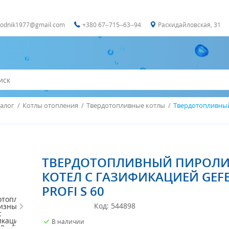
vodnik1977@gmail.com
+380 67‒715‒63‒94
Раскидайловская, 31
алог
/
Котлы отопления
/
Твердотопливные котлы
/
Твердотопливный 
ТВЕРДОТОПЛИВНЫЙ ПИРОЛ
КОТЕЛ С ГАЗИФИКАЦИЕЙ GEF
PROFI S 60
Код:
544898
В наличии